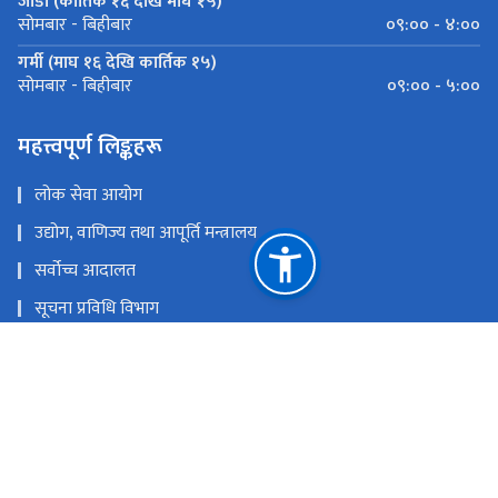
जाडो (कार्तिक १६ देखि माघ १५)
०९:०० - ४:००
सोमबार - बिहीबार
गर्मी (माघ १६ देखि कार्तिक १५)
०९:०० - ५:००
सोमबार - बिहीबार
महत्त्वपूर्ण लिङ्कहरू
लोक सेवा आयोग
उद्योग, वाणिज्य तथा आपूर्ति मन्त्रालय
सर्वोच्च आदालत
सूचना प्रविधि विभाग
एकीकृत डाटा व्यवस्थापन केन्द्र
सञ्‍चार तथा सूचना प्रविधि मन्त्रालय
अनलाईन आवेदन
राष्ट्रिय प्राकृतिक स्रोत तथा वित्त आयोग