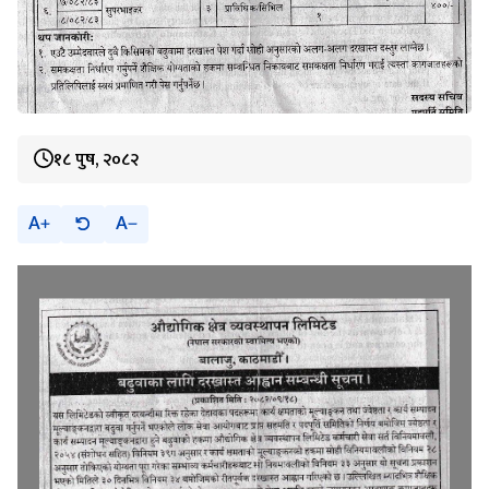
१८ पुष, २०८२
A
A