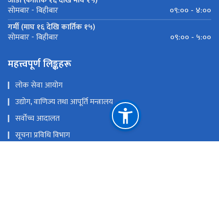
जाडो (कार्तिक १६ देखि माघ १५)
०९:०० - ४:००
सोमबार - बिहीबार
गर्मी (माघ १६ देखि कार्तिक १५)
०९:०० - ५:००
सोमबार - बिहीबार
महत्त्वपूर्ण लिङ्कहरू
लोक सेवा आयोग
उद्योग, वाणिज्य तथा आपूर्ति मन्त्रालय
सर्वोच्च आदालत
सूचना प्रविधि विभाग
एकीकृत डाटा व्यवस्थापन केन्द्र
सञ्‍चार तथा सूचना प्रविधि मन्त्रालय
अनलाईन आवेदन
राष्ट्रिय प्राकृतिक स्रोत तथा वित्त आयोग