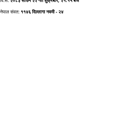
वि.सं:
२०८३ साउन २२ गते शुक्रबार, २१:१५ बजे
नेपाल संवत:
११४६ दिल्लागा नवमी - २४