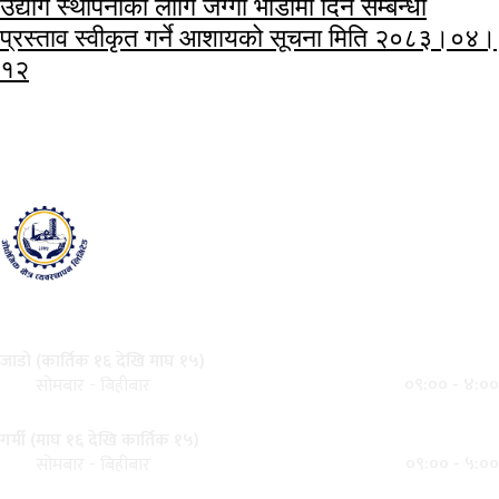
उद्योग स्थापनाका लागि जग्गा भाडामा दिने सम्बन्धी
प्रस्ताव स्वीकृत गर्ने आशायको सूचना मिति २०८३।०४।
१२
नेपाल सरकारको स्वामित्व भएको
औद्योगिक क्षेत्र व्यवस्थापन लिमिटेड
बालाजु, काठमाण्डौ, नेपाल
कार्यालय समय
जाडो (कार्तिक १६ देखि माघ १५)
०९:०० - ४:००
सोमबार - बिहीबार
गर्मी (माघ १६ देखि कार्तिक १५)
०९:०० - ५:००
सोमबार - बिहीबार