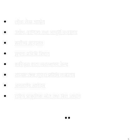
महत्त्वपूर्ण लिङ्कहरू
लोक सेवा आयोग
उद्योग, वाणिज्य तथा आपूर्ति मन्त्रालय
सर्वोच्च आदालत
सूचना प्रविधि विभाग
एकीकृत डाटा व्यवस्थापन केन्द्र
सञ्‍चार तथा सूचना प्रविधि मन्त्रालय
अनलाईन आवेदन
राष्ट्रिय प्राकृतिक स्रोत तथा वित्त आयोग
बालाजु, काठमाण्डौ, नेपाल
info@izml.gov.np, Website:www.izml.gov.np, 014953133,