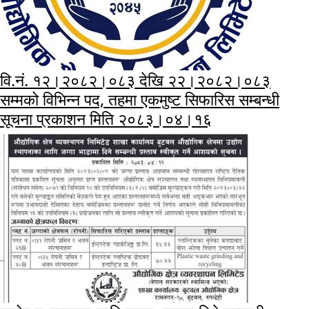
वि.नं. १२।२०८२।०८३ देखि २२।२०८२।०८३
सम्मको विभिन्न पद, तहमा एकमुष्ट सिफारिस सम्बन्धी
सूचना प्रकाशन मिति २०८३।०४।१६