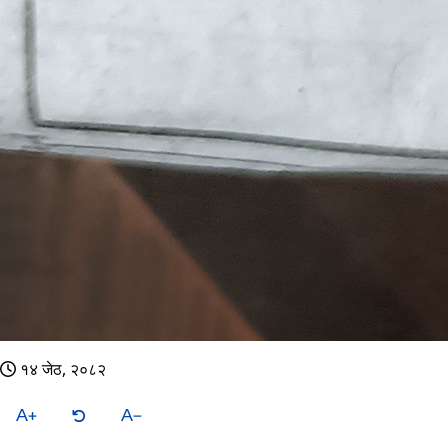
१४ जेठ, २०८२
A
A