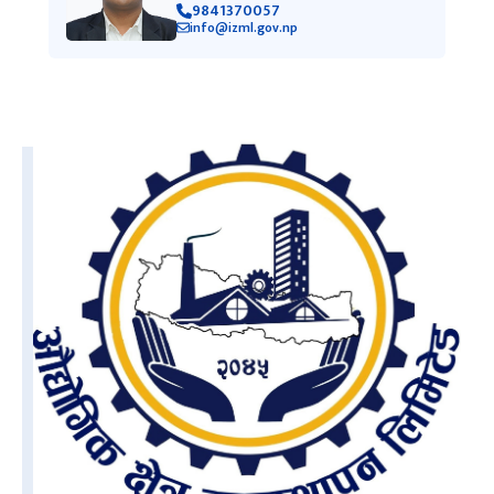
श्री बासुदेव सोडारी
सूचना अधिकारी
9841370057
info@izml.gov.np