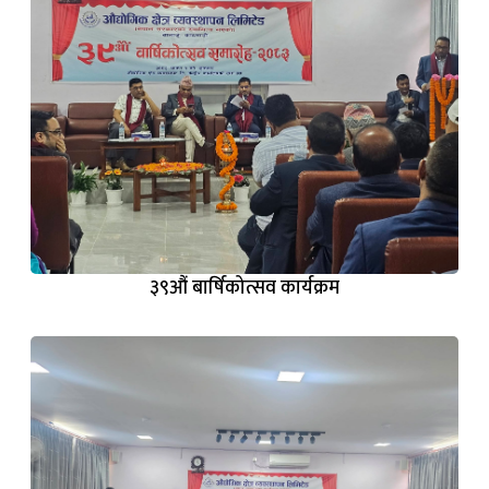
३९‌औं बार्षिकोत्सव कार्यक्रम