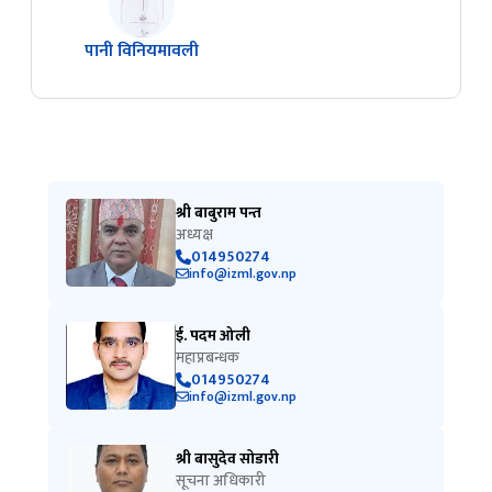
पानी विनियमावली
श्री बाबुराम पन्त
अध्यक्ष
014950274
info@izml.gov.np
ई. पदम ओली
महाप्रबन्धक
014950274
info@izml.gov.np