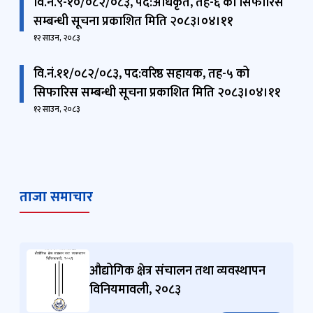
निर्माण सम्बन्धी प्राविधिक मापदण्ड २०८३
१३ साउन, २०८३
वि.नं.९-१०/०८२/०८३, पद:अधिकृत, तह-६ को सिफारिस
सम्बन्धी सूचना प्रकाशित मिति २०८३।०४।११
१२ साउन, २०८३
वि.नं.११/०८२/०८३, पद:वरिष्ठ सहायक, तह-५ को
सिफारिस सम्बन्धी सूचना प्रकाशित मिति २०८३।०४।११
१२ साउन, २०८३
ताजा समाचार