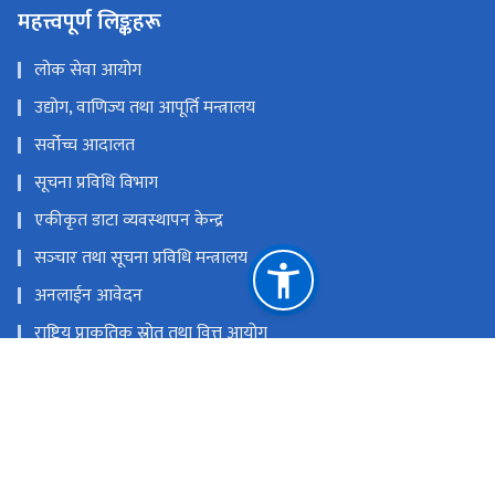
गर्मी (माघ १६ देखि कार्तिक १५)
०९:०० - ५:००
सोमबार - बिहीबार
महत्त्वपूर्ण लिङ्कहरू
लोक सेवा आयोग
उद्योग, वाणिज्य तथा आपूर्ति मन्त्रालय
सर्वोच्च आदालत
सूचना प्रविधि विभाग
एकीकृत डाटा व्यवस्थापन केन्द्र
सञ्‍चार तथा सूचना प्रविधि मन्त्रालय
अनलाईन आवेदन
राष्ट्रिय प्राकृतिक स्रोत तथा वित्त आयोग