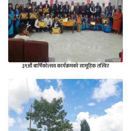
३९‌औं बार्षिकोत्सव कार्यक्रमको सामूहिक तस्विर