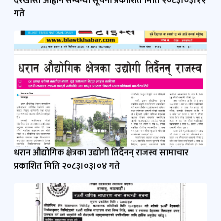
खुला प्रतियोगितात्मक लिखित परिक्षाद्धारा पदपूर्ति गर्न
दरखास्त आह्वान सम्बन्धी सूचना प्रकाशित मिति २०८३।०३।१२
गते
धरान औद्योगिक क्षेत्रका उद्योगी तिर्दैनन् राजस्व सामाचार
प्रकाशित मिति २०८३।०३।०४ गते