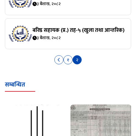
३ बैशाख, २०८२
बरिष्ठ सहायक (प्र.) तह-५ (खुला तथा आन्तरिक)
३ बैशाख, २०८२
१
२
सम्बन्धित