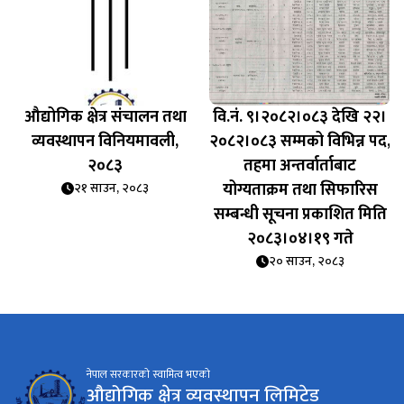
औद्योगिक क्षेत्र संचालन तथा
वि.नं. ९।२०८२।०८३ देखि २२।
व्यवस्थापन विनियमावली,
२०८२।०८३ सम्मको विभिन्न पद,
२०८३
तहमा अन्तर्वार्ताबाट
योग्यताक्रम तथा सिफारिस
२१ साउन, २०८३
सम्बन्धी सूचना प्रकाशित मिति
२०८३।०४।१९ गते
२० साउन, २०८३
नेपाल सरकारको स्वामित्व भएको
औद्योगिक क्षेत्र व्यवस्थापन लिमिटेड